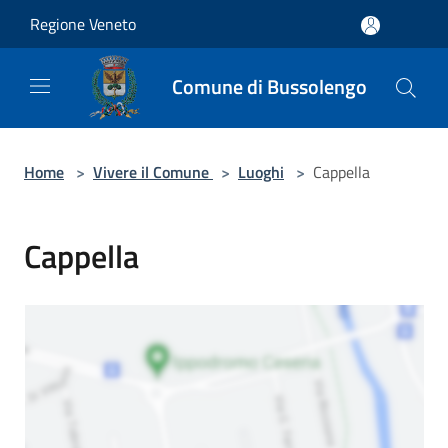
Salta al contenuto principale
Regione Veneto
Comune di Bussolengo
Home
>
Vivere il Comune
>
Luoghi
>
Cappella
Cappella