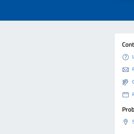
Cont
Prob