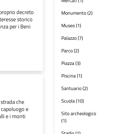
Mercati (1)
 proprio decreto
Monumento (2)
nteresse storico
Museo (1)
nza per i Beni
Palazzo (7)
Parco (2)
Piazza (3)
Piscina (1)
Santuario (2)
Scuola (10)
a strada che
l capoluogo e
Sito archeologico
lli e i monti
(1)
Stadio (1)