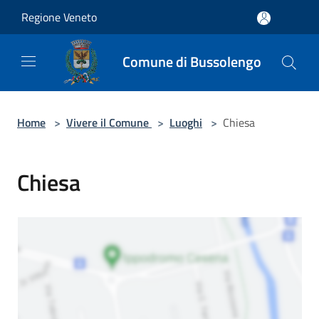
Salta al contenuto principale
Regione Veneto
Comune di Bussolengo
Home
>
Vivere il Comune
>
Luoghi
>
Chiesa
Chiesa