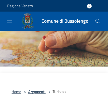
Salta al contenuto principale
Regione Veneto
Comune di Bussolengo
Home
>
Argomenti
>
Turismo