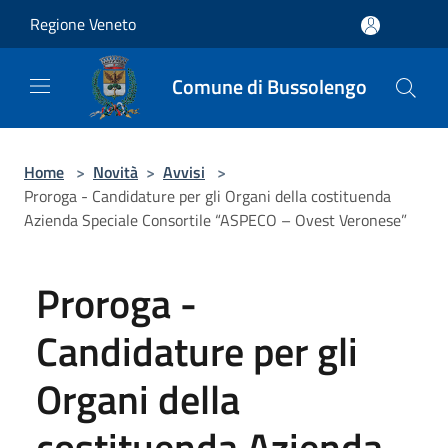
Salta al contenuto principale
Regione Veneto
Comune di Bussolengo
Home
>
Novità
>
Avvisi
>
Proroga - Candidature per gli Organi della costituenda
Azienda Speciale Consortile “ASPECO – Ovest Veronese”
Proroga -
Candidature per gli
Organi della
costituenda Azienda