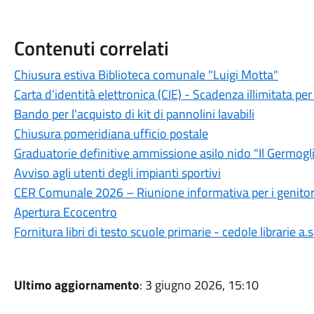
Contenuti correlati
Chiusura estiva Biblioteca comunale "Luigi Motta"
Carta d’identità elettronica (CIE) - Scadenza illimitata per 
Bando per l'acquisto di kit di pannolini lavabili
Chiusura pomeridiana ufficio postale
Graduatorie definitive ammissione asilo nido "Il Germogl
Avviso agli utenti degli impianti sportivi
CER Comunale 2026 – Riunione informativa per i genitor
Apertura Ecocentro
Fornitura libri di testo scuole primarie - cedole librarie a
Ultimo aggiornamento
: 3 giugno 2026, 15:10