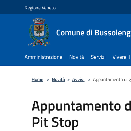
Salta al contenuto principale
Regione Veneto
Comune di Bussolen
Amministrazione
Novità
Servizi
Vivere 
Home
>
Novità
>
Avvisi
>
Appuntamento di gi
Appuntamento di
Pit Stop