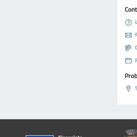
Cont
Prob