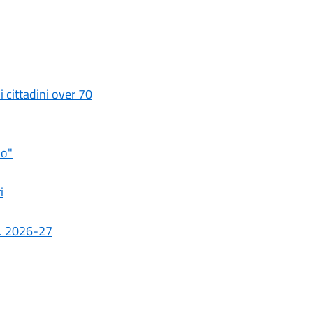
i cittadini over 70
io"
i
.s. 2026-27