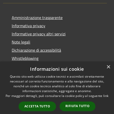
Amministrazione trasparente
Informativa privacy
Informative privacy altri servizi
Note legali
Dichiarazione di accessibilità
Whistleblowing
×
Informazioni sui cookie
Questo sito web utilizza cookie tecnici e assimilati strettamente
necessari al corretto funzionamento e alla navigazione del sito,
RSS
Copyright © 2026 • Comune di
nonché un cookie tecnico analitico al solo fine di elaborare
Accessibilità
Bussolengo • Powered by
informazioni statistiche, aggregate e anonime.
Privacy
Municipium
Accesso
•
Per maggiori dettagli, può consultare la cookie policy al seguente
link
Cookie
redazione
RIFIUTA TUTTO
ACCETTA TUTTO
Mappa del sito