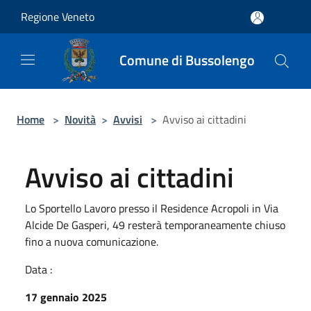
Salta al contenuto principale
Regione Veneto
Comune di Bussolengo
Home
>
Novità
>
Avvisi
>
Avviso ai cittadini
Avviso ai cittadini
Lo Sportello Lavoro presso il Residence Acropoli in Via
Alcide De Gasperi, 49 resterà temporaneamente chiuso
fino a nuova comunicazione.
Data :
17 gennaio 2025