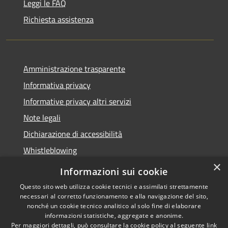
Leggi le FAQ
Richiesta assistenza
Amministrazione trasparente
Informativa privacy
Informative privacy altri servizi
Note legali
Dichiarazione di accessibilità
Whistleblowing
×
Informazioni sui cookie
Questo sito web utilizza cookie tecnici e assimilati strettamente
necessari al corretto funzionamento e alla navigazione del sito,
RSS
Copyright © 2026 • Comune di
nonché un cookie tecnico analitico al solo fine di elaborare
Accessibilità
Bussolengo • Powered by
informazioni statistiche, aggregate e anonime.
Privacy
Municipium
Accesso
•
Per maggiori dettagli, può consultare la cookie policy al seguente
link