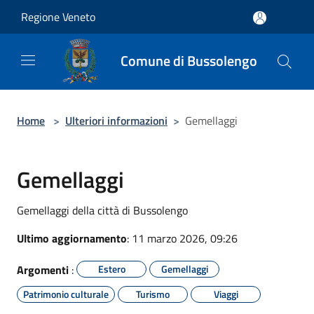
Salta al contenuto principale
Regione Veneto
Comune di Bussolengo
Home
>
Ulteriori informazioni
>
Gemellaggi
Gemellaggi
Gemellaggi della città di Bussolengo
Ultimo aggiornamento
: 11 marzo 2026, 09:26
Argomenti
:
Estero
Gemellaggi
Patrimonio culturale
Turismo
Viaggi