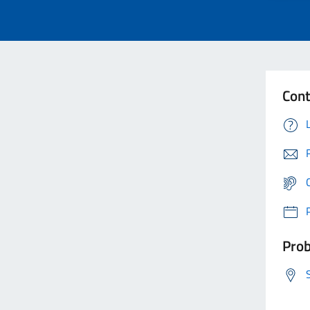
Cont
Prob