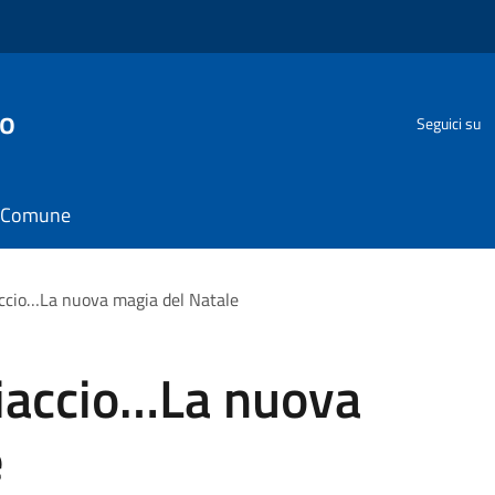
go
Seguici su
il Comune
accio…La nuova magia del Natale
hiaccio…La nuova
e