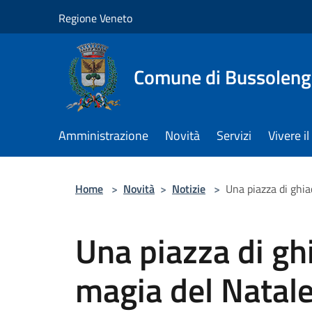
Salta al contenuto principale
Regione Veneto
Comune di Bussolen
Amministrazione
Novità
Servizi
Vivere 
Home
>
Novità
>
Notizie
>
Una piazza di ghi
Una piazza di g
magia del Natal