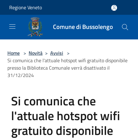
Salta al contenuto principale
Regione Veneto
Comune di Bussolengo
Home
>
Novità
>
Avvisi
>
Si comunica che l'attuale hotspot wifi gratuito disponibile
presso la Biblioteca Comunale verrà disattivato il
31/12/2024
Si comunica che
l'attuale hotspot wifi
gratuito disponibile