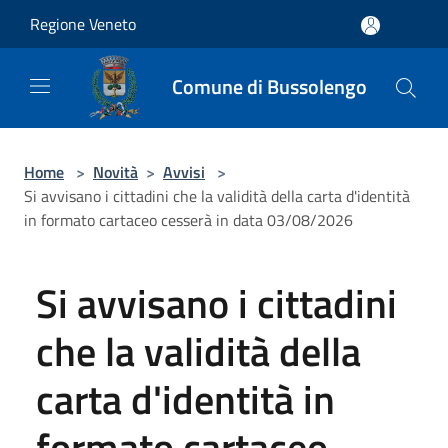
Salta al contenuto principale
Regione Veneto
Comune di Bussolengo
Home
>
Novità
>
Avvisi
>
Si avvisano i cittadini che la validità della carta d'identità
in formato cartaceo cesserà in data 03/08/2026
Si avvisano i cittadini
che la validità della
carta d'identità in
formato cartaceo