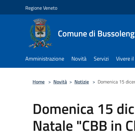
Salta al contenuto principale
Regione Veneto
Comune di Bussolen
Amministrazione
Novità
Servizi
Vivere 
Home
>
Novità
>
Notizie
>
Domenica 15 dicem
Domenica 15 dice
Natale "CBB in C