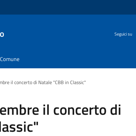
go
Seguici su
il Comune
bre il concerto di Natale "CBB in Classic"
mbre il concerto di
lassic"