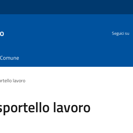
go
Seguici su
il Comune
rtello lavoro
sportello lavoro