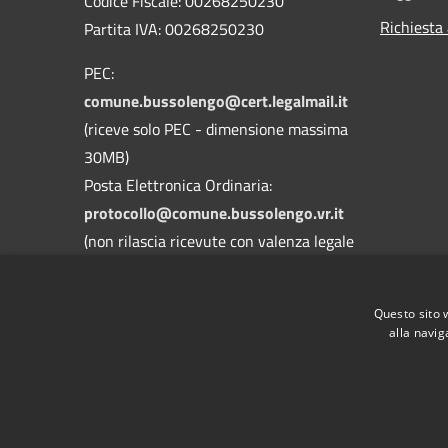
Codice Fiscale: 00268250230
Richiesta
Partita IVA: 00268250230
PEC:
comune.bussolengo@cert.legalmail.it
(riceve solo PEC - dimensione massima
30MB)
Posta Elettronica Ordinaria:
protocollo@comune.bussolengo.vr.it
(non rilascia ricevute con valenza legale
- dimensione massima 30MB)
Centralino Unico: 045 6769900
Questo sito 
alla navig
RSS
Accessibilità
Privacy
Cookie
Mappa de