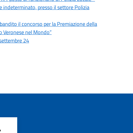
 indeterminato, presso il settore Polizia
andito il concorso per la Premiazione della
ro Veronese nel Mondo”
0 settembre 24
?