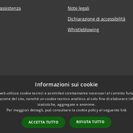
 assistenza
Note legali
Dichiarazione di accessibilità
Whistleblowing
Informazioni sui cookie
web utilizza cookie tecnici e assimilati strettamente necessari al corretto fu
azione del sito, nonché un cookie tecnico analitico al solo fine di elaborare i
statistiche, aggregate e anonime.
Per maggiori dettagli, può consultare la cookie policy al seguente
link
RIFIUTA TUTTO
ACCETTA TUTTO
l sito
Copyright © 2026 • Comune di B