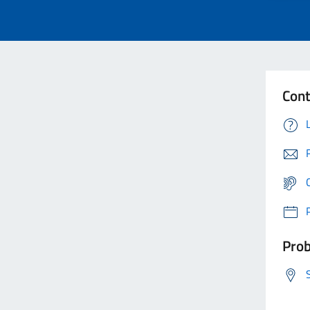
Cont
Prob