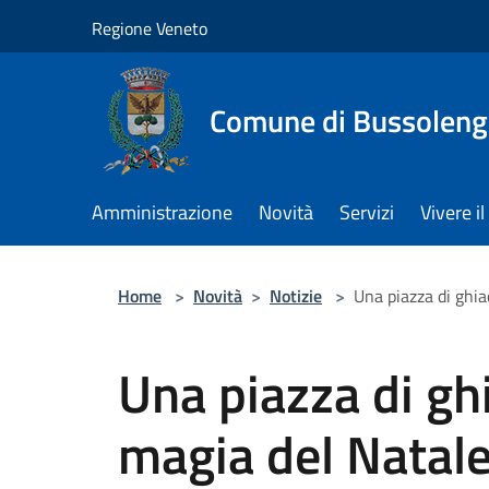
Salta al contenuto principale
Regione Veneto
Comune di Bussolen
Amministrazione
Novità
Servizi
Vivere 
Home
>
Novità
>
Notizie
>
Una piazza di ghi
Una piazza di g
magia del Natal