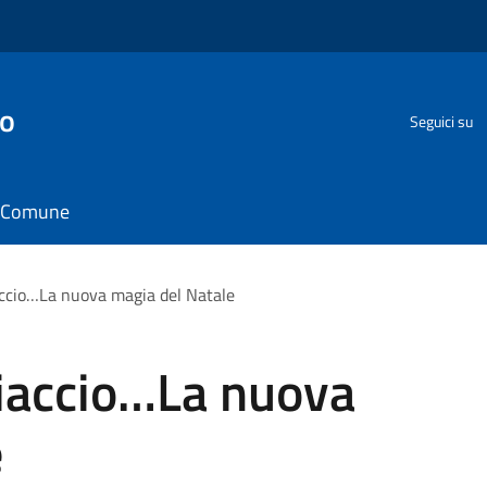
go
Seguici su
il Comune
accio…La nuova magia del Natale
hiaccio…La nuova
e