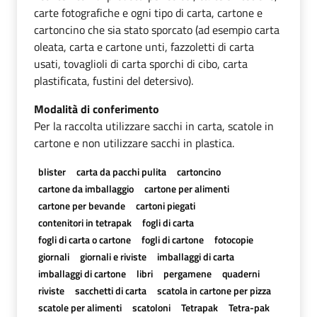
carte fotografiche e ogni tipo di carta, cartone e
cartoncino che sia stato sporcato (ad esempio carta
oleata, carta e cartone unti, fazzoletti di carta
usati, tovaglioli di carta sporchi di cibo, carta
plastificata, fustini del detersivo).
Modalità di conferimento
Per la raccolta utilizzare sacchi in carta, scatole in
cartone e non utilizzare sacchi in plastica.
blister
carta da pacchi pulita
cartoncino
cartone da imballaggio
cartone per alimenti
cartone per bevande
cartoni piegati
contenitori in tetrapak
fogli di carta
fogli di carta o cartone
fogli di cartone
fotocopie
giornali
giornali e riviste
imballaggi di carta
imballaggi di cartone
libri
pergamene
quaderni
riviste
sacchetti di carta
scatola in cartone per pizza
scatole per alimenti
scatoloni
Tetrapak
Tetra-pak