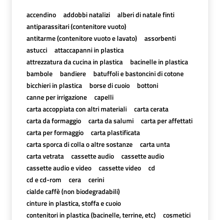
accendino
addobbi natalizi
alberi di natale finti
antiparassitari (contenitore vuoto)
antitarme (contenitore vuoto e lavato)
assorbenti
astucci
attaccapanni in plastica
attrezzatura da cucina in plastica
bacinelle in plastica
bambole
bandiere
batuffoli e bastoncini di cotone
bicchieri in plastica
borse di cuoio
bottoni
canne per irrigazione
capelli
carta accoppiata con altri materiali
carta cerata
carta da formaggio
carta da salumi
carta per affettati
carta per formaggio
carta plastificata
carta sporca di colla o altre sostanze
carta unta
carta vetrata
cassette audio
cassette audio
cassette audio e video
cassette video
cd
cd e cd-rom
cera
cerini
cialde caffè (non biodegradabili)
cinture in plastica, stoffa e cuoio
contenitori in plastica (bacinelle, terrine, etc)
cosmetici