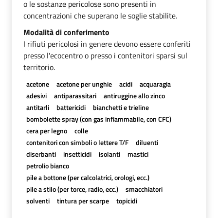
o le sostanze pericolose sono presenti in
concentrazioni che superano le soglie stabilite.
Modalità di conferimento
I rifiuti pericolosi in genere devono essere conferiti
presso l'ecocentro o presso i contenitori sparsi sul
territorio.
acetone
acetone per unghie
acidi
acquaragia
adesivi
antiparassitari
antiruggine allo zinco
antitarli
battericidi
bianchetti e trieline
bombolette spray (con gas infiammabile, con CFC)
cera per legno
colle
contenitori con simboli o lettere T/F
diluenti
diserbanti
insetticidi
isolanti
mastici
petrolio bianco
pile a bottone (per calcolatrici, orologi, ecc.)
pile a stilo (per torce, radio, ecc.)
smacchiatori
solventi
tintura per scarpe
topicidi