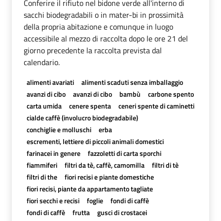
Conferire il rifiuto nel bidone verde all'interno di
sacchi biodegradabili o in mater-bi in prossimità
della propria abitazione e comunque in luogo
accessibile al mezzo di raccolta dopo le ore 21 del
giorno precedente la raccolta prevista dal
calendario.
alimenti avariati
alimenti scaduti senza imballaggio
avanzi di cibo
avanzi di cibo
bambù
carbone spento
carta umida
cenere spenta
ceneri spente di caminetti
cialde caffè (involucro biodegradabile)
conchiglie e molluschi
erba
escrementi, lettiere di piccoli animali domestici
farinacei in genere
fazzoletti di carta sporchi
fiammiferi
filtri da tè, caffè, camomilla
filtri di tè
filtri di the
fiori recisi e piante domestiche
fiori recisi, piante da appartamento tagliate
fiori secchi e recisi
foglie
fondi di caffè
fondi di caffè
frutta
gusci di crostacei