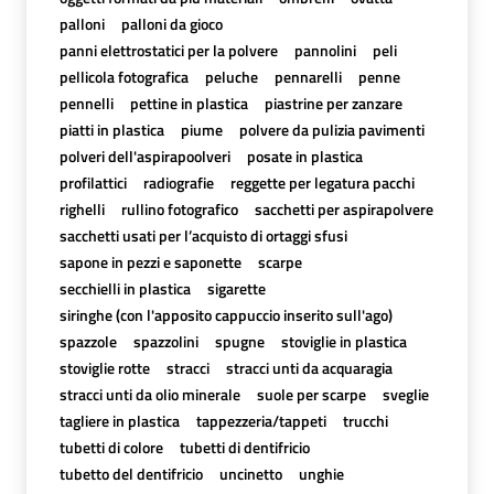
palloni
palloni da gioco
panni elettrostatici per la polvere
pannolini
peli
pellicola fotografica
peluche
pennarelli
penne
pennelli
pettine in plastica
piastrine per zanzare
piatti in plastica
piume
polvere da pulizia pavimenti
polveri dell'aspirapoolveri
posate in plastica
profilattici
radiografie
reggette per legatura pacchi
righelli
rullino fotografico
sacchetti per aspirapolvere
sacchetti usati per l’acquisto di ortaggi sfusi
sapone in pezzi e saponette
scarpe
secchielli in plastica
sigarette
siringhe (con l'apposito cappuccio inserito sull'ago)
spazzole
spazzolini
spugne
stoviglie in plastica
stoviglie rotte
stracci
stracci unti da acquaragia
stracci unti da olio minerale
suole per scarpe
sveglie
tagliere in plastica
tappezzeria/tappeti
trucchi
tubetti di colore
tubetti di dentifricio
tubetto del dentifricio
uncinetto
unghie