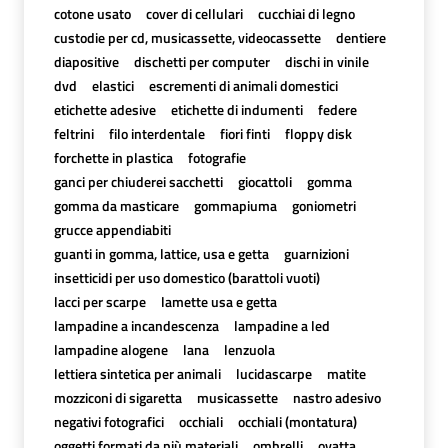
cotone usato
cover di cellulari
cucchiai di legno
custodie per cd, musicassette, videocassette
dentiere
diapositive
dischetti per computer
dischi in vinile
dvd
elastici
escrementi di animali domestici
etichette adesive
etichette di indumenti
federe
feltrini
filo interdentale
fiori finti
floppy disk
forchette in plastica
fotografie
ganci per chiuderei sacchetti
giocattoli
gomma
gomma da masticare
gommapiuma
goniometri
grucce appendiabiti
guanti in gomma, lattice, usa e getta
guarnizioni
insetticidi per uso domestico (barattoli vuoti)
lacci per scarpe
lamette usa e getta
lampadine a incandescenza
lampadine a led
lampadine alogene
lana
lenzuola
lettiera sintetica per animali
lucidascarpe
matite
mozziconi di sigaretta
musicassette
nastro adesivo
negativi fotografici
occhiali
occhiali (montatura)
oggetti formati da più materiali
ombrelli
ovatta