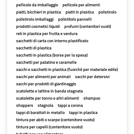
pellicole da imballaggio
pellicole per alimenti
piatti, bicchieri in plastica
piatti in plastica
polistirolo
polistirolo imballaggi
polistitolo pannelli
prodotti cosmetici liquidi
profumi (contenitori vuoti)
reti in plastica per frutta e verdura
sacchetti di carta con interno plastificato
sacchetti di plastica
sacchetti in plastica (borse per la spesa)
sacchetti per patatine e caramelle
sacchi e sacchetti in plastica (fuorché per materiale edile)
sacchi per alimenti per animali
sacchi per detersivi
sacchi per prodotti di giardinaggio
scatolette e lattine in banda stagnata
scatolette per tonno e altri alimenti
shampoo
shoppers
stagnola
tappi a corona
tappi di barattoli in metallo
tappi in plastica
tintura per abiti o scarpe (contenitore vuoto)
tintura per capelli (contenitore vuoto)
tubetti per uso alimentare