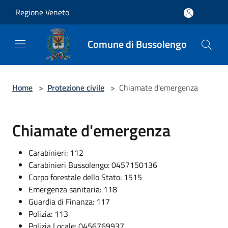
Salta al contenuto principale
Regione Veneto
Comune di Bussolengo
Home
>
Protezione civile
>
Chiamate d'emergenza
Chiamate d'emergenza
Carabinieri: 112
Carabinieri Bussolengo: 0457150136
Corpo forestale dello Stato: 1515
Emergenza sanitaria: 118
Guardia di Finanza: 117
Polizia: 113
Polizia Locale: 0456769937