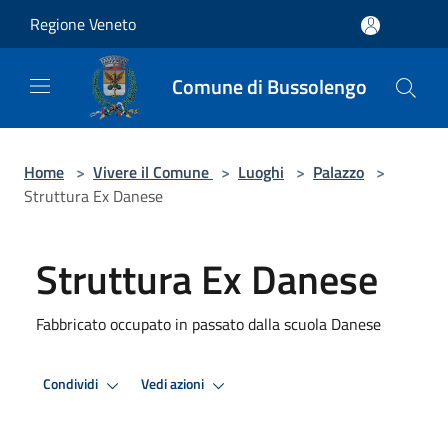
Salta al contenuto principale
Regione Veneto
Comune di Bussolengo
Home
>
Vivere il Comune
>
Luoghi
>
Palazzo
>
Struttura Ex Danese
Struttura Ex Danese
Fabbricato occupato in passato dalla scuola Danese
Condividi
Vedi azioni