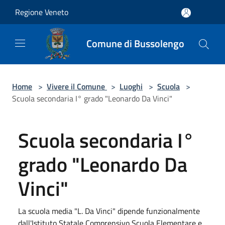
Salta al contenuto principale
Regione Veneto
Comune di Bussolengo
Home
>
Vivere il Comune
>
Luoghi
>
Scuola
>
Scuola secondaria I° grado "Leonardo Da Vinci"
Scuola secondaria I°
grado "Leonardo Da
Vinci"
La scuola media "L. Da Vinci" dipende funzionalmente
dall'Istituto Statale Comprensivo Scuola Elementare e