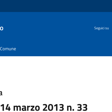
go
Seguici su
il Comune
a
 14 marzo 2013 n. 33