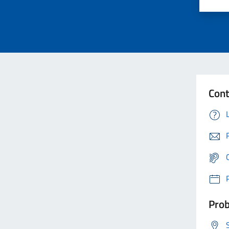
Cont
Prob