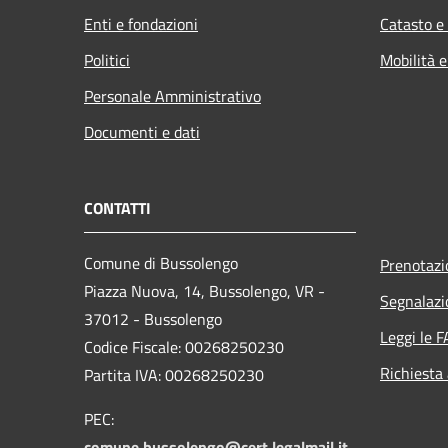
Enti e fondazioni
Catasto e
Politici
Mobilità e
Personale Amministrativo
Documenti e dati
CONTATTI
Comune di Bussolengo
Prenotaz
Piazza Nuova, 14, Bussolengo, VR -
Segnalazi
37012 - Bussolengo
Leggi le 
Codice Fiscale: 00268250230
Richiesta
Partita IVA: 00268250230
PEC:
comune.bussolengo@cert.legalmail.it