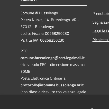
Comune di Bussolengo
Prenotaz
Piazza Nuova, 14, Bussolengo, VR -
Segnalazi
37012 - Bussolengo
Leggi le 
Codice Fiscale: 00268250230
Richiesta
Partita IVA: 00268250230
PEC:
comune.bussolengo@cert.legalmail.it
(riceve solo PEC - dimensione massima
30MB)
Posta Elettronica Ordinaria:
protocollo@comune.bussolengo.vr.it
(non rilascia ricevute con valenza legale
- dimensione massima 30MB)
Centralino Unico: 045 6769900