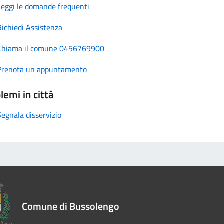
Leggi le domande frequenti
Richiedi Assistenza
Chiama il comune 0456769900
Prenota un appuntamento
lemi in città
Segnala disservizio
Comune di Bussolengo