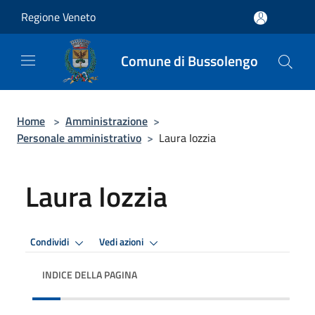
Salta al contenuto principale
Regione Veneto
Comune di Bussolengo
Home
>
Amministrazione
>
Personale amministrativo
>
Laura Iozzia
Laura Iozzia
Condividi
Vedi azioni
INDICE DELLA PAGINA