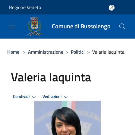
Salta al contenuto principale
Regione Veneto
Comune di Bussolengo
Home
>
Amministrazione
>
Politici
>
Valeria Iaquinta
Valeria Iaquinta
Condividi
Vedi azioni