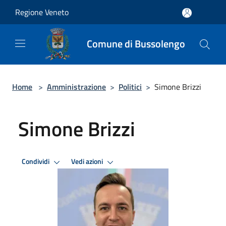
Salta al contenuto principale
Regione Veneto
Comune di Bussolengo
Home
>
Amministrazione
>
Politici
>
Simone Brizzi
Simone Brizzi
Condividi
Vedi azioni