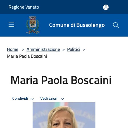
Salta al contenuto principale
Regione Veneto
Comune di Bussolengo
Home
>
Amministrazione
>
Politici
>
Maria Paola Boscaini
Maria Paola Boscaini
Condividi
Vedi azioni