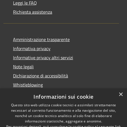
Leggi le FAQ
Richiesta assistenza
Amministrazione trasparente
Informativa privacy
Informative privacy altri servizi
Note legali
Dichiarazione di accessibilità
Whistleblowing
×
Informazioni sui cookie
Questo sito web utilizza cookie tecnici e assimilati strettamente
necessari al corretto funzionamento e alla navigazione del sito,
RSS
Copyright © 2026 • Comune di
nonché un cookie tecnico analitico al solo fine di elaborare
Accessibilità
Bussolengo • Powered by
informazioni statistiche, aggregate e anonime.
Privacy
Municipium
Accesso
Per maggiori dettagli, può consultare la cookie policy al seguente
link