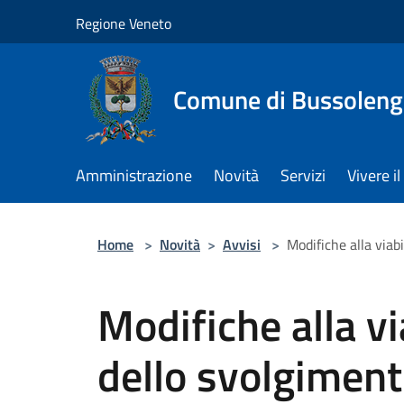
Salta al contenuto principale
Regione Veneto
Comune di Bussolen
Amministrazione
Novità
Servizi
Vivere 
Home
>
Novità
>
Avvisi
>
Modifiche alla viab
Modifiche alla vi
dello svolgiment