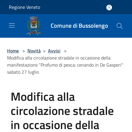
Salta al contenuto principale
Regione Veneto
Comune di Bussolengo
Home
>
Novità
>
Avvisi
>
Modifica alla circolazione stradale in occasione della
manifestazione "Profumo di pesca: cenando in De Gasperi"
sabato 27 luglio
Modifica alla
circolazione stradale
in occasione della