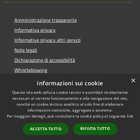
Amministrazione trasparente
Informativa privacy
Informative privacy altri servizi
Note legali
Dichiarazione di accessibilità
Whistleblowing
×
Informazioni sui cookie
Questo sito web utilizza cookie tecnici e assimilati strettamente
necessari al corretto funzionamento e alla navigazione del sito,
RSS
Copyright © 2026 • Comune di
nonché un cookie tecnico analitico al solo fine di elaborare
Accessibilità
Bussolengo • Powered by
informazioni statistiche, aggregate e anonime.
Privacy
Municipium
Accesso
Per maggiori dettagli, può consultare la cookie policy al seguente
link
•
Cookie
redazione
RIFIUTA TUTTO
ACCETTA TUTTO
Mappa del sito