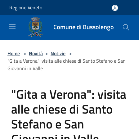
Salta al contenuto principale
Regione Veneto
Comune di Bussolengo
Home
>
Novità
>
Notizie
>
"Gita a Verona": visita alle chiese di Santo Stefano e San
Giovanni in Valle
"Gita a Verona": visita
alle chiese di Santo
Stefano e San
Giovanni in Valle