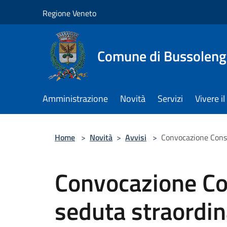
Salta al contenuto principale
Regione Veneto
Comune di Bussolen
Amministrazione
Novità
Servizi
Vivere 
Home
>
Novità
>
Avvisi
>
Convocazione Consi
Convocazione Co
seduta straordin