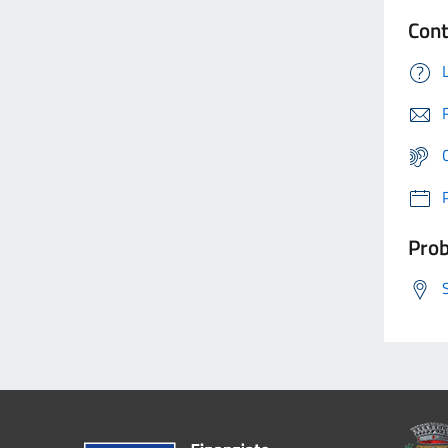
Cont
Prob