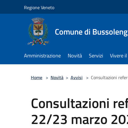
Salta al contenuto principale
Regione Veneto
Comune di Bussolen
Amministrazione
Novità
Servizi
Vivere 
Home
>
Novità
>
Avvisi
>
Consultazioni refer
Consultazioni re
22/23 marzo 202