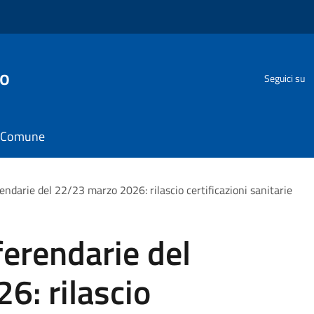
go
Seguici su
il Comune
endarie del 22/23 marzo 2026: rilascio certificazioni sanitarie
ferendarie del
6: rilascio