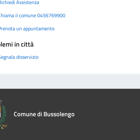
Richiedi Assistenza
Chiama il comune 0456769900
Prenota un appuntamento
lemi in città
Segnala disservizio
Comune di Bussolengo