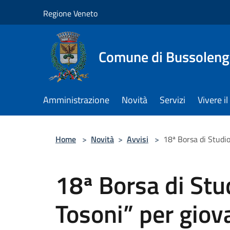
Salta al contenuto principale
Regione Veneto
Comune di Bussolen
Amministrazione
Novità
Servizi
Vivere 
Home
>
Novità
>
Avvisi
>
18ª Borsa di Studio
18ª Borsa di Stu
Tosoni” per giova