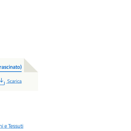
ascinato)
PDF
Scarica
i e Tessuti