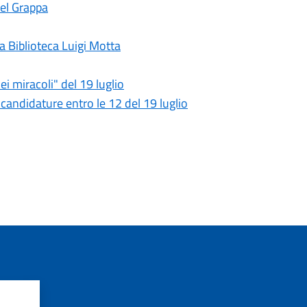
del Grappa
la Biblioteca Luigi Motta
dei miracoli" del 19 luglio
 candidature entro le 12 del 19 luglio