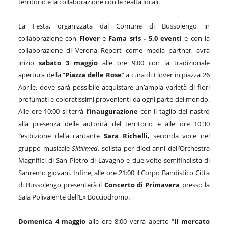
territorio e la collaborazione con le realtà locali.
La Festa, organizzata dal Comune di Bussolengo in
collaborazione con
Flover
e
Fama srls - 5.0 eventi
e con la
collaborazione di Verona Report come media partner, avrà
inizio
sabato 3 maggio
alle ore 9:00 con la tradizionale
apertura della “
Piazza delle Rose
” a cura di Flover in piazza 26
Aprile, dove sarà possibile acquistare un’ampia varietà di fiori
profumati e coloratissimi provenienti da ogni parte del mondo.
Alle ore 10:00 si terrà
l’inaugurazione
con il taglio del nastro
alla presenza delle autorità del territorio e alle ore 10:30
l’esibizione della cantante
Sara Richelli
,
seconda voce nel
gruppo musicale
Slitilimed
, solista per dieci anni dell’Orchestra
Magnifici di San Pietro di Lavagno e due volte semifinalista di
Sanremo giovani. Infine, alle ore 21:00 il Corpo Bandistico Città
di Bussolengo presenterà il
Concerto di Primavera
presso la
Sala Polivalente dell’Ex Bocciodromo.
Domenica 4 maggio
alle ore 8:00 verrà aperto “
Il mercato