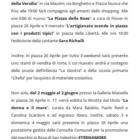
della Versilia
” in via Mazzini, via Borghetto e Piazza Nuova che
fino alle 19:00 farà compagnia agli amanti dello shopping. Alle
ore 9:00 di nuovo “
La Piazza delle Rose
” a cura di Flover in
piazza 26 Aprile e il mercato “
L’artigianato scende in piazza
con i prodotti tipici
” in piazza della Libertà. Alle ore 10:30
l’esibizione della cantante
Sara Richelli
.
Inoltre, in piazza 26 Aprile per tutto il weekend sarà presente
uno stand di vendita di torte, il cui ricavato andrà a sostegno
della scuola dell’infanzia “La Giostra” e della scuola primaria
“Citella” per l’acquisto di materiale scolastico.
Non solo,
dal 2 maggio al 2 giugno
presso la Galleria Massella
in piazza 26 Aprile n. 17, verrà esibita la Mostra dal titolo “
La
donna e il mare
”, curata da Mara Balabio, Paolo Reoli e
Carolina Scardoni e ad ingresso libero. Inoltre, sabato 3 e
domenica 4 maggio sarà presente in piazza 26 Aprile una
postazione gestita dalle Consulte Comunali per la promozione
del marchio la Rosa di San Valentino
ETERNAMORE
.