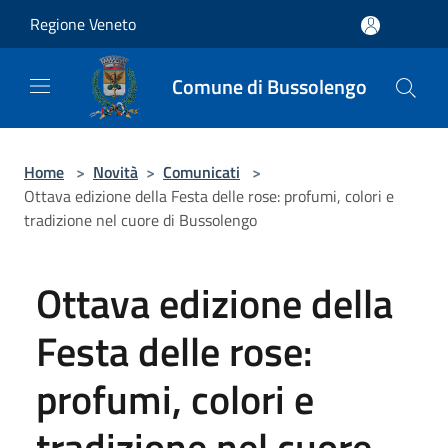
Salta al contenuto principale
Regione Veneto
Comune di Bussolengo
Home
>
Novità
>
Comunicati
>
Ottava edizione della Festa delle rose: profumi, colori e
tradizione nel cuore di Bussolengo
Ottava edizione della
Festa delle rose:
profumi, colori e
tradizione nel cuore