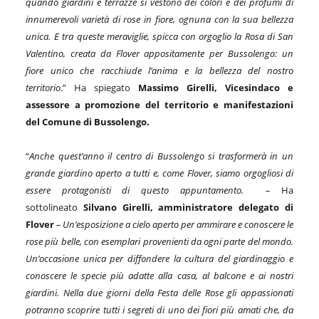
quando giardini e terrazze si vestono dei colori e dei profumi di
innumerevoli varietà di rose in fiore, ognuna con la sua bellezza
unica.
E tra queste meraviglie, spicca con orgoglio la Rosa di San
Valentino, creata da Flover appositamente per Bussolengo: un
fiore unico che racchiude l’anima e la bellezza del nostro
territorio
.” Ha spiegato
Massimo Girelli,
Vicesindaco e
assessore a promozione del territorio e manifestazioni
del Comune di Bussolengo.
“
Anche quest’anno il centro di Bussolengo si trasformerà in un
grande giardino aperto a tutti e, come Flover, siamo orgogliosi di
essere protagonisti di questo appuntamento. –
Ha
sottolineato
Silvano Girelli, amministratore delegato di
Flover
– Un’esposizione a cielo aperto per ammirare e conoscere le
rose più belle, con esemplari provenienti da ogni parte del mondo.
Un’occasione unica per diffondere la cultura del giardinaggio e
conoscere le specie più adatte alla casa, al balcone e ai nostri
giardini. Nella due giorni della Festa delle Rose gli appassionati
potranno scoprire tutti i segreti di uno dei fiori più amati che, da