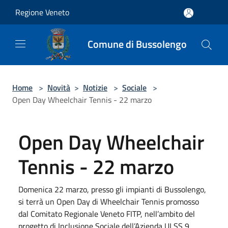
Salta al contenuto principale
Regione Veneto
Comune di Bussolengo
Home
>
Novità
>
Notizie
>
Sociale
>
Open Day Wheelchair Tennis - 22 marzo
Open Day Wheelchair
Tennis - 22 marzo
Domenica 22 marzo, presso gli impianti di Bussolengo,
si terrà un Open Day di Wheelchair Tennis promosso
dal Comitato Regionale Veneto FITP, nell’ambito del
progetto di Inclusione Sociale dell’Azienda ULSS 9