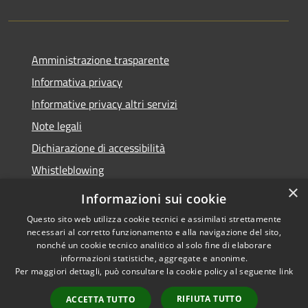
Amministrazione trasparente
Informativa privacy
Informative privacy altri servizi
Note legali
Dichiarazione di accessibilità
Whistleblowing
×
Informazioni sui cookie
Questo sito web utilizza cookie tecnici e assimilati strettamente
necessari al corretto funzionamento e alla navigazione del sito,
RSS
Copyright © 2026 • Comune di
nonché un cookie tecnico analitico al solo fine di elaborare
Accessibilità
Bussolengo • Powered by
informazioni statistiche, aggregate e anonime.
Privacy
Municipium
Accesso
•
Per maggiori dettagli, può consultare la cookie policy al seguente
link
Cookie
redazione
RIFIUTA TUTTO
ACCETTA TUTTO
Mappa del sito