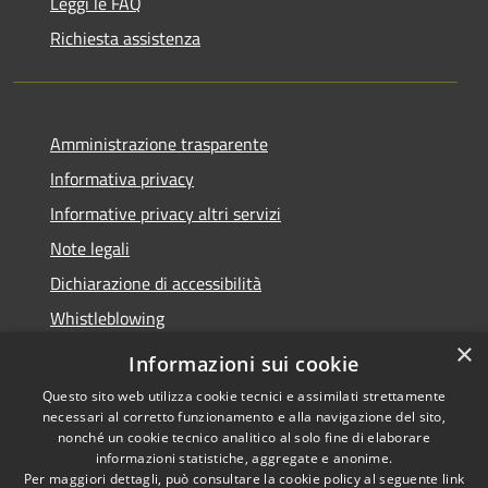
Leggi le FAQ
Richiesta assistenza
Amministrazione trasparente
Informativa privacy
Informative privacy altri servizi
Note legali
Dichiarazione di accessibilità
Whistleblowing
×
Informazioni sui cookie
Questo sito web utilizza cookie tecnici e assimilati strettamente
necessari al corretto funzionamento e alla navigazione del sito,
RSS
Copyright © 2026 • Comune di
nonché un cookie tecnico analitico al solo fine di elaborare
Accessibilità
Bussolengo • Powered by
informazioni statistiche, aggregate e anonime.
Privacy
Municipium
Accesso
Per maggiori dettagli, può consultare la cookie policy al seguente
link
•