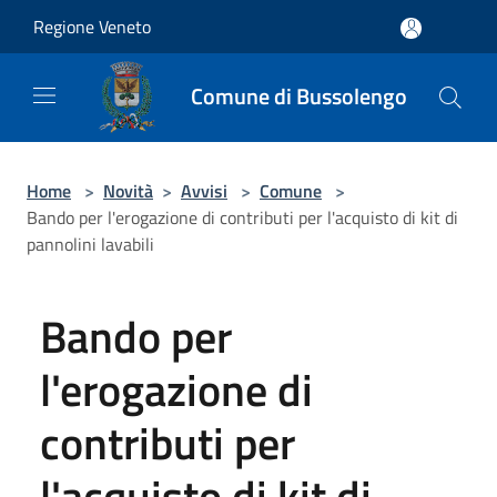
Salta al contenuto principale
Regione Veneto
Comune di Bussolengo
Home
>
Novità
>
Avvisi
>
Comune
>
Bando per l'erogazione di contributi per l'acquisto di kit di
pannolini lavabili
Bando per
l'erogazione di
contributi per
l'acquisto di kit di