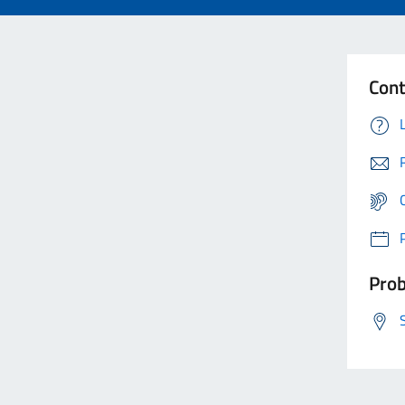
Cont
Prob