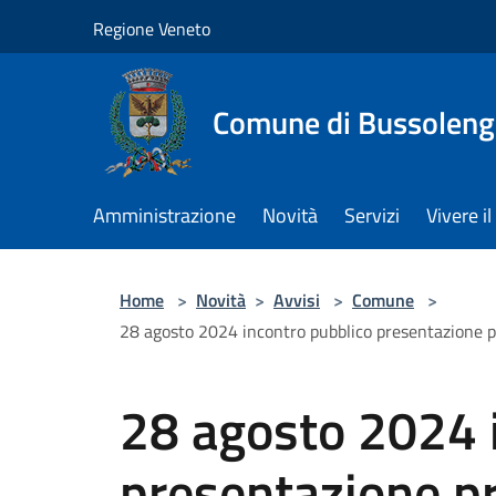
Salta al contenuto principale
Regione Veneto
Comune di Bussolen
Amministrazione
Novità
Servizi
Vivere 
Home
>
Novità
>
Avvisi
>
Comune
>
28 agosto 2024 incontro pubblico presentazione pr
28 agosto 2024 
presentazione pr