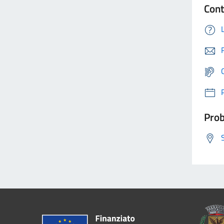
Cont
Prob